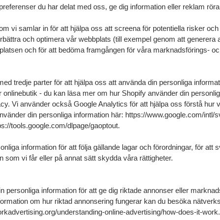
ferenser du har delat med oss, ge dig information eller reklam rörand
vi samlar in för att hjälpa oss att screena för potentiella risker och
 förbättra och optimera vår webbplats (till exempel genom att generer
platsen och för att bedöma framgången för våra marknadsförings- o
med tredje parter för att hjälpa oss att använda din personliga informat
år onlinebutik - du kan läsa mer om hur Shopify använder din personlig
acy. Vi använder också Google Analytics för att hjälpa oss förstå hu
vänder din personliga information här: https://www.google.com/intl/s
tps://tools.google.com/dlpage/gaoptout.
onliga information för att följa gällande lagar och förordningar, för att
 som vi får eller på annat sätt skydda våra rättigheter.
n personliga information för att ge dig riktade annonser eller markn
information om hur riktad annonsering fungerar kan du besöka nätverks
orkadvertising.org/understanding-online-advertising/how-does-it-work