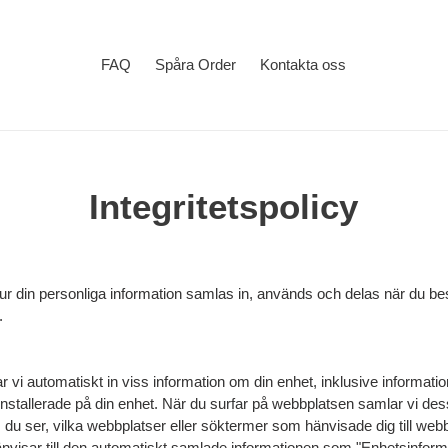
FAQ
Spåra Order
Kontakta oss
Integritetspolicy
r din personliga information samlas in, används och delas när du besö
.
vi automatiskt in viss information om din enhet, inklusive informati
nstallerade på din enhet. När du surfar på webbplatsen samlar vi de
du ser, vilka webbplatser eller söktermer som hänvisade dig till web
nvisar till den automatiskt samlade informationen som "Enhetsinform