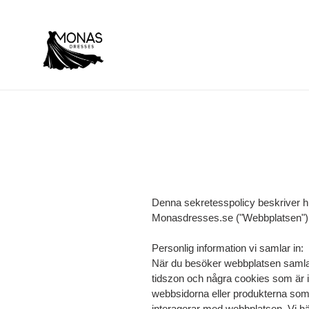
Gå
vidare
till
innehåll
Denna sekretesspolicy beskriver hu
Monasdresses.se ("Webbplatsen")
Personlig information vi samlar in:
När du besöker webbplatsen samlar 
tidszon och några cookies som är i
webbsidorna eller produkterna som 
interagerar med webbplatsen. Vi hä