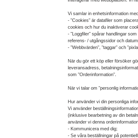
Vi samlar in enhetsinformation med 
- "Cookies" är datafiler som placer
cookies och hur du inaktiverar coo
- "Loggfiler" spårar handlingar som
referens- / utgångssidor och datum 
- "Webbvärden", "taggar" och "pixla
När du gör ett köp eller försöker gö
leveransadress, betalningsinformat
som "Orderinformation".
När vi talar om "personlig informat
Hur använder vi din personliga inf
Vi använder beställningsinformation
(inklusive bearbetning av din betal
använder vi denna orderinformation 
- Kommunicera med dig;
- Se våra beställningar på potentiell