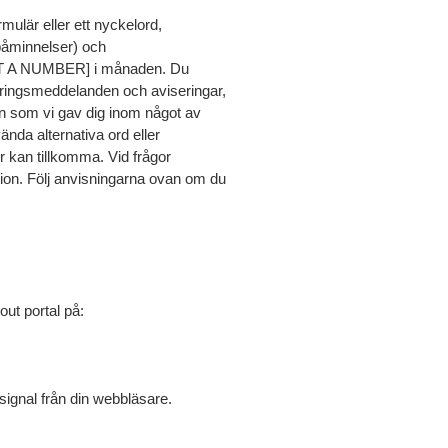
ulär eller ett nyckelord,
spåminnelser) och
ERT A NUMBER] i månaden. Du
föringsmeddelanden och aviseringar,
n som vi gav dig inom något av
ända alternativa ord eller
r kan tillkomma. Vid frågor
ion. Följ anvisningarna ovan om du
out portal på:
signal från din webbläsare.