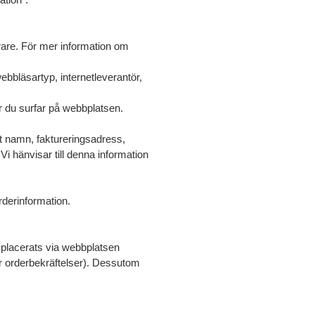
erare. För mer information om
ebbläsartyp, internetleverantör,
ur du surfar på webbplatsen.
itt namn, faktureringsadress,
i hänvisar till denna information
rderinformation.
m placerats via webbplatsen
ler orderbekräftelser). Dessutom