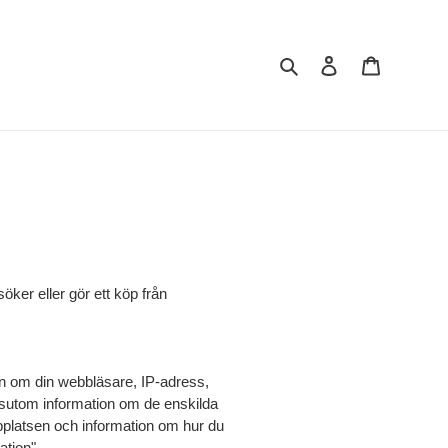
Sök
Logga in
Varukorg
ker eller gör ett köp från
on om din webbläsare, IP-adress,
ssutom information om de enskilda
bplatsen och information om hur du
ation".