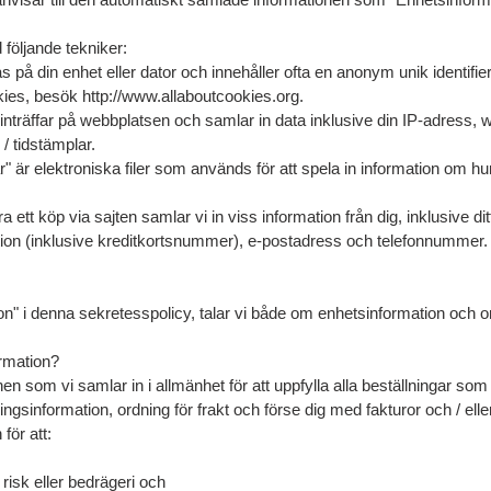
följande tekniker:
as på din enhet eller dator och innehåller ofta en anonym unik identifi
kies, besök http://www.allaboutcookies.org.
 inträffar på webbplatsen och samlar in data inklusive din IP-adress, w
/ tidstämplar.
r" är elektroniska filer som används för att spela in information om h
ra ett köp via sajten samlar vi in viss information från dig, inklusive d
ion (inklusive kreditkortsnummer), e-postadress och telefonnummer. V
ion" i denna sekretesspolicy, talar vi både om enhetsinformation och o
ormation?
en som vi samlar in i allmänhet för att uppfylla alla beställningar so
ningsinformation, ordning för frakt och förse dig med fakturor och / el
för att:
 risk eller bedrägeri och