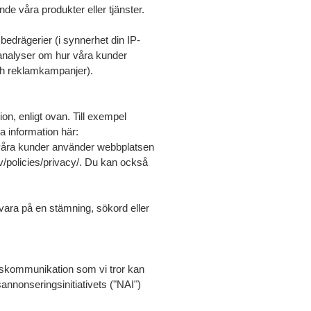
e våra produkter eller tjänster.
 bedrägerier (i synnerhet din IP-
a analyser om hur våra kunder
ch reklamkampanjer).
ion, enligt ovan. Till exempel
a information här:
r våra kunder använder webbplatsen
v/policies/privacy/. Du kan också
 svara på en stämning, sökord eller
adskommunikation som vi tror kan
annonseringsinitiativets ("NAI")
.