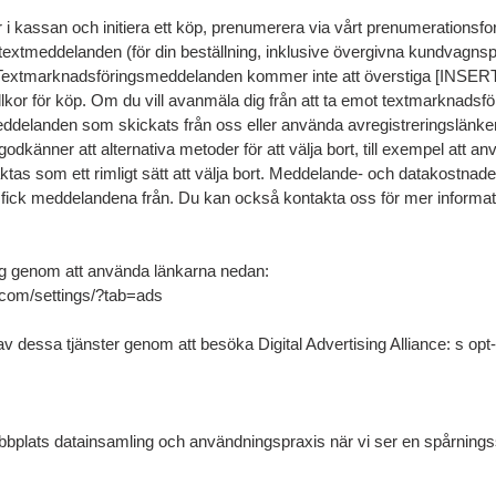
 kassan och initiera ett köp, prenumerera via vårt prenumerationsform
 textmeddelanden (för din beställning, inklusive övergivna kundvagn
 Textmarknadsföringsmeddelanden kommer inte att överstiga [INS
illkor för köp. Om du vill avanmäla dig från att ta emot textmarknads
delanden som skickats från oss eller använda avregistreringslänke
känner att alternativa metoder för att välja bort, till exempel att anv
aktas som ett rimligt sätt att välja bort. Meddelande- och datakostnade
 fick meddelandena från. Du kan också kontakta oss för mer informat
ing genom att använda länkarna nedan:
.com/settings/?tab=ads
 dessa tjänster genom att besöka Digital Advertising Alliance: s opt-
ebbplats datainsamling och användningspraxis när vi ser en spårnings