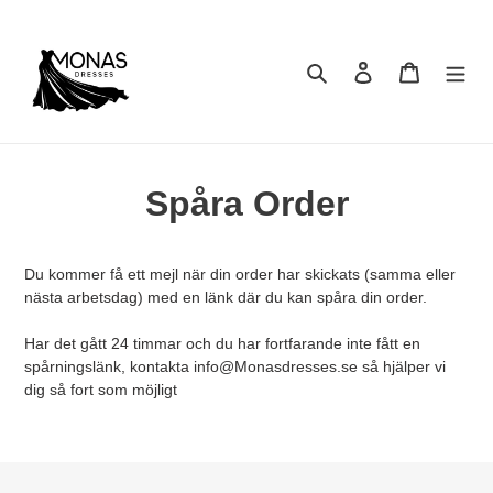
Gå
vidare
till
Sök
Logga in
Varukorg
innehåll
Spåra Order
Du kommer få ett mejl när din order har skickats (samma eller
nästa arbetsdag) med en länk där du kan spåra din order.
Har det gått 24 timmar och du har fortfarande inte fått en
spårningslänk, kontakta info@Monasdresses.se så hjälper vi
dig så fort som möjligt